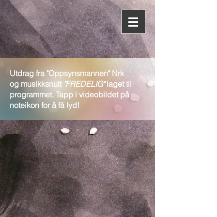
Utdrag fra "Oppsynsmannen" Nrk
og musikksnutt
"FREDELIG"
laget til
programmet. Tapp i videobildet på
noteikon for å få lyd!